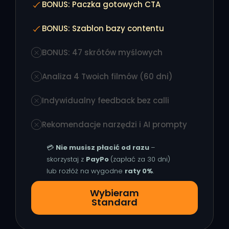
BONUS: Paczka gotowych CTA
BONUS: Szablon bazy contentu
BONUS: 47 skrótów myślowych
Analiza 4 Twoich filmów (60 dni)
Indywidualny feedback bez calli
Rekomendacje narzędzi i AI prompty
💳
Nie musisz płacić od razu
–
skorzystaj z
PayPo
(zapłać za 30 dni)
lub rozłóż na wygodne
raty 0%
.
Wybieram
Standard