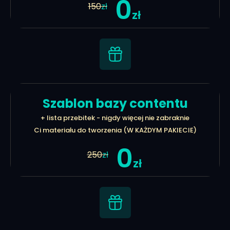
0
150
zł
zł
Szablon bazy contentu
+ lista przebitek - nigdy więcej nie zabraknie
Ci materiału do tworzenia (W KAŻDYM PAKIECIE)
0
250
zł
zł