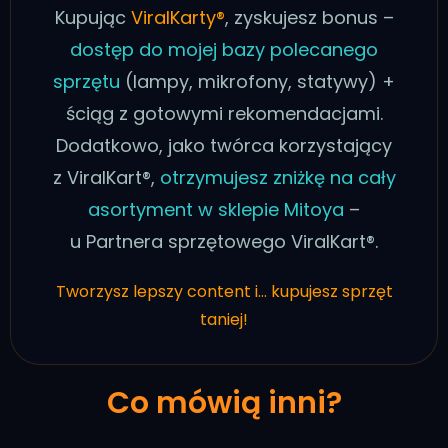
Kupując
ViralKarty®
, zyskujesz bonus –
dostęp do mojej bazy polecanego
sprzętu
(lampy, mikrofony, statywy) +
ściąg z gotowymi rekomendacjami.
Dodatkowo, jako twórca korzystający
z ViralKart®,
otrzymujesz zniżkę na cały
asortyment w sklepie Mitoya
–
u Partnera sprzętowego ViralKart®.
Tworzysz lepszy content i… kupujesz sprzęt
taniej!
Co mówią inni?