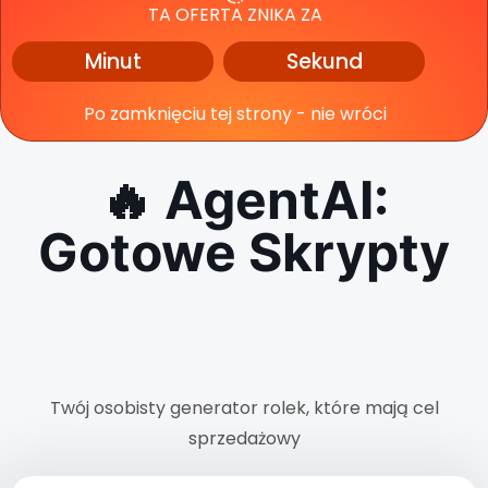
TA OFERTA ZNIKA ZA
Minut
Sekund
Po zamknięciu tej strony - nie wróci
🔥 AgentAI:
Gotowe Skrypty
Rolek
Sprzedażowych
Twój osobisty generator rolek, które mają cel
sprzedażowy