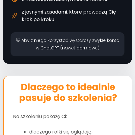
z jasnymi zasadami, które prowadzą Cię
krok po kroku
💡 Aby z niego korzystać wystarczy zwykłe konto
w ChatGPT (nawet darmowe)
Dlaczego to idealnie
pasuje do szkolenia?
Na szkoleniu pokażę Ci:
dlaczego rolki się oglądają,