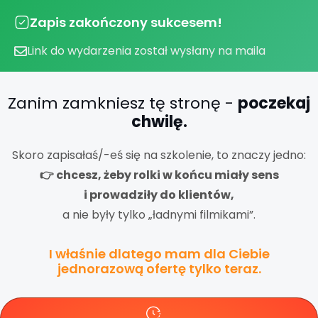
Zapis zakończony sukcesem!
Link do wydarzenia został wysłany na maila
Zanim zamkniesz tę stronę -
poczekaj
chwilę.
Skoro zapisałaś/-eś się na szkolenie, to znaczy jedno:
👉 chcesz, żeby rolki w końcu miały sens
i prowadziły do klientów,
a nie były tylko „ładnymi filmikami”.
I właśnie dlatego mam dla Ciebie
jednorazową ofertę tylko teraz.