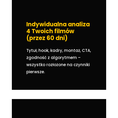
Indywidualna analiza
4 Twoich filmów
(przez 60 dni)
Tytuł, hook, kadry, montaż, CTA,
zgodność z algorytmem –
wszystko rozłożone na czynniki
pierwsze.