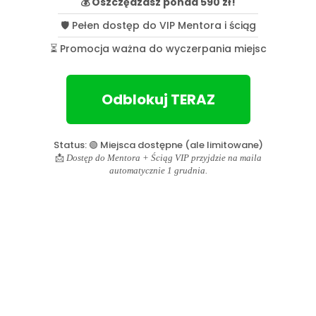
💰 Oszczędzasz ponad 590 zł!
🛡️ Pełen dostęp do VIP Mentora i ściąg
⏳ Promocja ważna do wyczerpania miejsc
Odblokuj TERAZ
Status: 🟢 Miejsca dostępne (ale limitowane)
📩
Dostęp do Mentora + Ściąg VIP przyjdzie na maila
automatycznie 1 grudnia.
❓ Jak wygląda analiza i feedback w pakiecie
VIP Mentor?