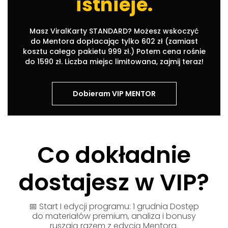
istnieje.
Masz ViralKarty STANDARD? Możesz wskoczyć
do Mentora dopłacając tylko 602 zł (zamiast
kosztu całego pakietu 999 zł.) Potem cena rośnie
do 1590 zł. Liczba miejsc limitowana, zajmij teraz!
Dobieram VIP MENTOR
Co dokładnie
dostajesz w VIP?
📅 Start I edycji programu: 1 grudnia Dostęp
do materiałów premium, analiza i bonusy
ruszają razem z edycją Mentora.