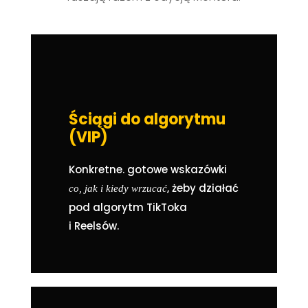
Ściągi do algorytmu
(VIP)
Konkretne. gotowe wskazówki
, żeby działać
co, jak i kiedy wrzucać
pod algorytm TikToka
i Reelsów.