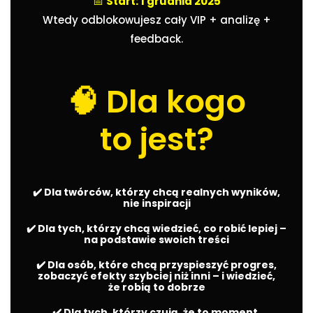
📅
Start: 1 grudnia 2025
Wtedy odblokowujesz cały VIP + analizę +
feedback.
🧠 Dla kogo
to jest?
✔️ Dla twórców, którzy chcą realnych wyników,
nie inspiracji
✔️ Dla tych, którzy chcą wiedzieć, co robić lepiej –
na podstawie swoich treści
✔️ Dla osób, które chcą przyspieszyć progres,
zobaczyć efekty szybciej niż inni – i wiedzieć,
że robią to dobrze
✔️ Dla tych, którzy czują, że to moment,