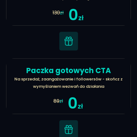
0
130
zł
zł
Paczka gotowych CTA
Na sprzedaż, zaangażowanie i followersów - skończ z
wymyślaniem wezwań do działania
0
89
zł
zł