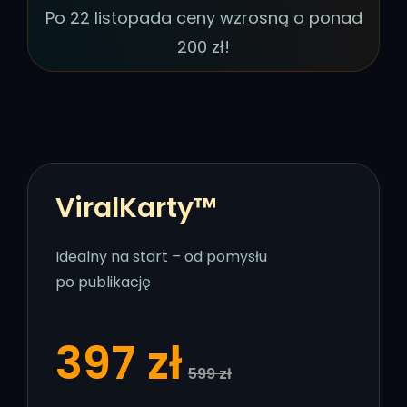
Po 22 listopada ceny wzrosną o ponad
200 zł!
ViralKarty™
Idealny na start – od pomysłu
po publikację
397 zł
599 zł