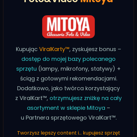
Kupując
ViralKarty™
, zyskujesz bonus –
dostęp do mojej bazy polecanego
sprzętu
(lampy, mikrofony, statywy) +
ściąg z gotowymi rekomendacjami.
Dodatkowo, jako twórca korzystający
z ViralKart™,
otrzymujesz zniżkę na cały
asortyment w sklepie Mitoya
–
u Partnera sprzętowego ViralKart™.
Tworzysz lepszy content i… kupujesz sprzęt